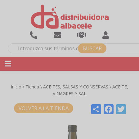
Pasar
al
contenido
principal
Inicio
Tienda
ACEITES, SALSAS Y CONSERVAS
ACEITE,
SOBRESCRIBIR
VINAGRES Y SAL
ENLACES
Share
Face
Tw
VOLVER A LA TIENDA
DE
AYUDA